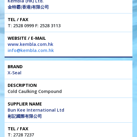
Kembla (HK) Ltd.
金特霸(香港)有限公司
T: 2528 0999 F: 2528 3113
www.kembla.com.hk
info@kembla.com.hk
X-Seal
Cold Caulking Compound
Bun Kee International Ltd
彬記國際有限公司
T: 2728 7237