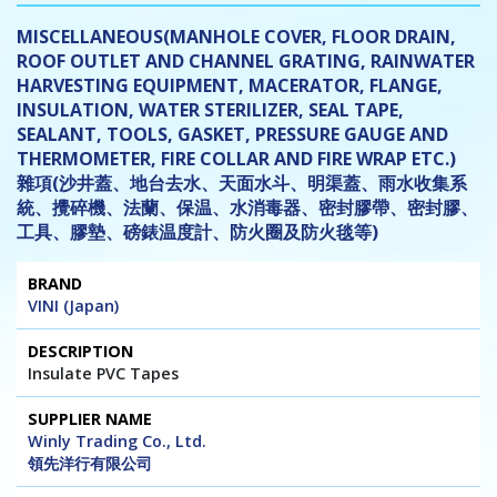
MISCELLANEOUS(MANHOLE COVER, FLOOR DRAIN,
ROOF OUTLET AND CHANNEL GRATING, RAINWATER
HARVESTING EQUIPMENT, MACERATOR, FLANGE,
INSULATION, WATER STERILIZER, SEAL TAPE,
SEALANT, TOOLS, GASKET, PRESSURE GAUGE AND
THERMOMETER, FIRE COLLAR AND FIRE WRAP ETC.)
雜項(沙井蓋、地台去水、天面水斗、明渠蓋、雨水收集系
統、攪碎機、法蘭、保温、水消毒器、密封膠帶、密封膠、
工具、膠墊、磅錶温度計、防火圈及防火毯等)
Brand
Description
Supplier
Tel
Website
VINI (Japan)
Name
/
/ E-mail
Fax
Insulate PVC Tapes
Winly Trading Co., Ltd.
領先洋行有限公司