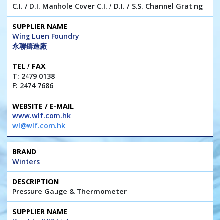
C.I. / D.I. Manhole Cover C.I. / D.I. / S.S. Channel Grating
Wing Luen Foundry
永聯鑄造廠
T: 2479 0138
F: 2474 7686
www.wlf.com.hk
wl@wlf.com.hk
Winters
Pressure Gauge & Thermometer