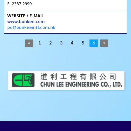
F: 2387 2999
www.bunkee.com
pd@bunkeeintl.com.hk
«
1
2
3
4
5
6
»