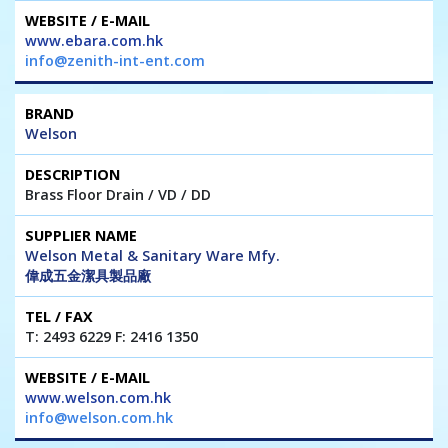
www.ebara.com.hk
info@zenith-int-ent.com
Welson
Brass Floor Drain / VD / DD
Welson Metal & Sanitary Ware Mfy.
偉成五金潔具製品廠
T: 2493 6229 F: 2416 1350
www.welson.com.hk
info@welson.com.hk