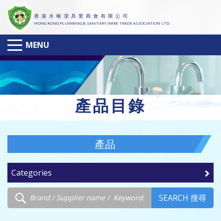
香 港 水 喉 潔 具 業 商 會 有 限 公 司
HONG KONG PLUMBING & SANITARY WARE TRADE ASSOCIATION LTD.
MENU
產
品目錄
產品
Categories
SEARCH 搜尋