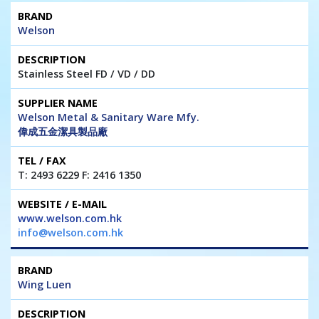
Welson
Stainless Steel FD / VD / DD
Welson Metal & Sanitary Ware Mfy.
偉成五金潔具製品廠
T: 2493 6229 F: 2416 1350
www.welson.com.hk
info@welson.com.hk
Wing Luen