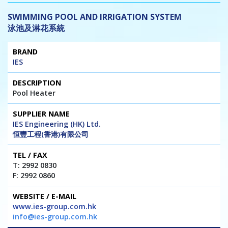
SWIMMING POOL AND IRRIGATION SYSTEM
泳池及淋花系統
Brand
Description
Supplier
Tel
Website
IES
Name
/
/ E-mail
Fax
Pool Heater
IES Engineering (HK) Ltd.
恒豐工程(香港)有限公司
T: 2992 0830
F: 2992 0860
www.ies-group.com.hk
info@ies-group.com.hk