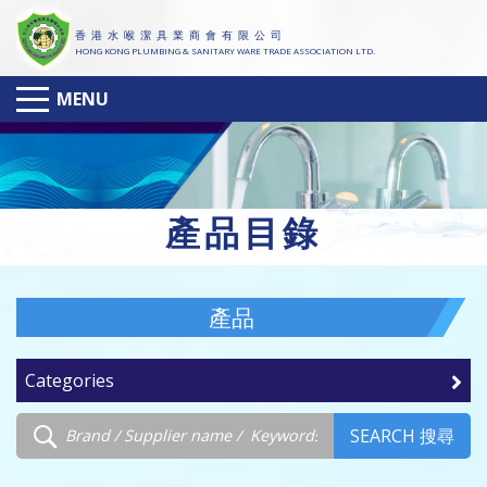
香 港 水 喉 潔 具 業 商 會 有 限 公 司
HONG KONG PLUMBING & SANITARY WARE TRADE ASSOCIATION LTD.
MENU
產
品目錄
產品
Categories
SEARCH 搜尋