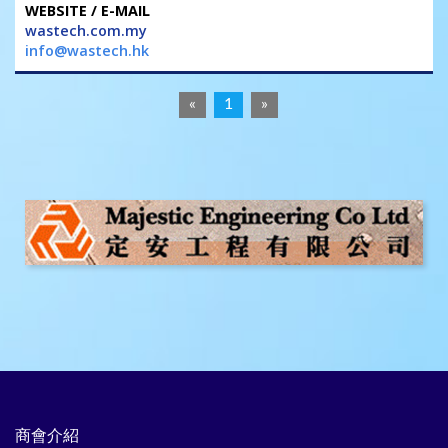
wastech.com.my
info@wastech.hk
«
1
»
商會介紹