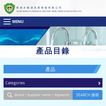
香 港 水 喉 潔 具 業 商 會 有 限 公 司
HONG KONG PLUMBING & SANITARY WARE TRADE ASSOCIATION LTD.
MENU
產
品目錄
產品
Categories
SEARCH 搜尋