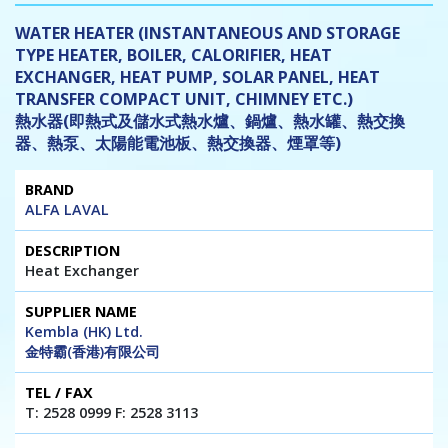
WATER HEATER (INSTANTANEOUS AND STORAGE
TYPE HEATER, BOILER, CALORIFIER, HEAT
EXCHANGER, HEAT PUMP, SOLAR PANEL, HEAT
TRANSFER COMPACT UNIT, CHIMNEY ETC.)
熱水器(即熱式及儲水式熱水爐、鍋爐、熱水罐、熱交換
器、熱泵、太陽能電池板、熱交換器、煙罩等)
Brand
Description
Supplier
Tel
Website
ALFA LAVAL
Name
/
/ E-mail
Fax
Heat Exchanger
Kembla (HK) Ltd.
金特霸(香港)有限公司
T: 2528 0999 F: 2528 3113