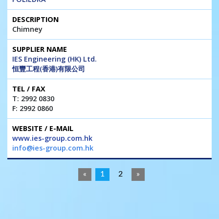
Chimney
IES Engineering (HK) Ltd.
恒豐工程(香港)有限公司
T: 2992 0830
F: 2992 0860
www.ies-group.com.hk
info@ies-group.com.hk
«
1
2
»