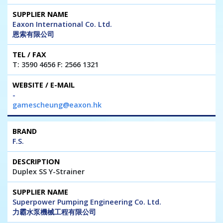
Eaxon International Co. Ltd.
恩索有限公司
T: 3590 4656 F: 2566 1321
-
gamescheung@eaxon.hk
F.S.
Duplex SS Y-Strainer
Superpower Pumping Engineering Co. Ltd.
力霸水泵機械工程有限公司