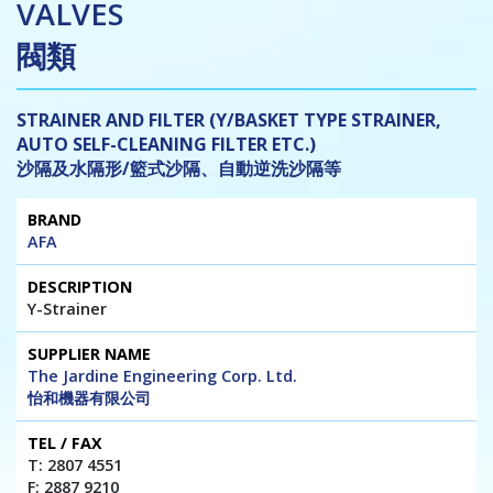
VALVES
閥類
STRAINER AND FILTER (Y/BASKET TYPE STRAINER,
AUTO SELF-CLEANING FILTER ETC.)
沙隔及水隔形/籃式沙隔、自動逆洗沙隔等
Brand
Description
Supplier
Tel
Website
AFA
Name
/
/ E-mail
Fax
Y-Strainer
The Jardine Engineering Corp. Ltd.
怡和機器有限公司
T: 2807 4551
F: 2887 9210