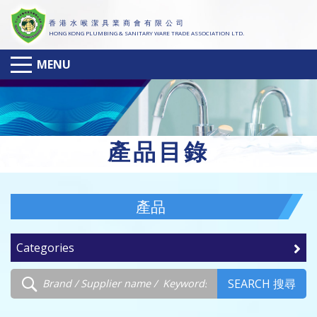
香 港 水 喉 潔 具 業 商 會 有 限 公 司
HONG KONG PLUMBING & SANITARY WARE TRADE ASSOCIATION LTD.
MENU
產
品目錄
產品
Categories
SEARCH 搜尋