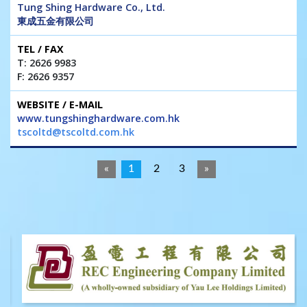
Tung Shing Hardware Co., Ltd.
東成五金有限公司
T: 2626 9983
F: 2626 9357
www.tungshinghardware.com.hk
tscoltd@tscoltd.com.hk
«
1
2
3
»