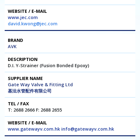
www.jec.com
david.kwong@jec.com
AVK
D.I. Y-Strainer (Fusion Bonded Epoxy)
Gate Way Valve & Fitting Ltd
基法水管配件有限公司
T: 2688 2666 F: 2688 2655
www.gatewayv.com.hk info@gatewayv.com.hk