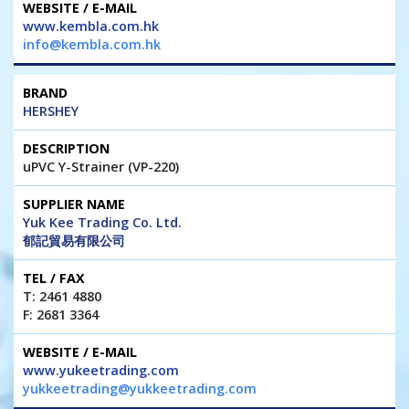
www.kembla.com.hk
info@kembla.com.hk
HERSHEY
uPVC Y-Strainer (VP-220)
Yuk Kee Trading Co. Ltd.
郁記貿易有限公司
T: 2461 4880
F: 2681 3364
www.yukeetrading.com
yukkeetrading@yukkeetrading.com