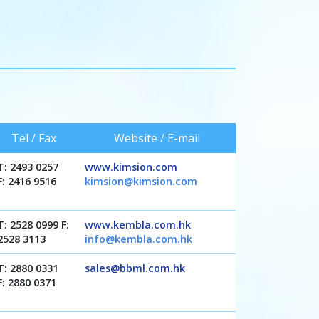
Tel / Fax
Website / E-mail
T: 2493 0257
www.kimsion.com
F: 2416 9516
kimsion@kimsion.com
T: 2528 0999 F:
www.kembla.com.hk
2528 3113
info@kembla.com.hk
T: 2880 0331
sales@bbml.com.hk
F: 2880 0371