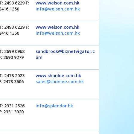
T: 2493 6229 F:
www.welson.com.hk
2416 1350
info@welson.com.hk
T: 2493 6229 F:
www.welson.com.hk
2416 1350
info@welson.com.hk
T: 2699 0968
sandbrook@biznetvigator.c
F: 2690 9279
om
T: 2478 2023
www.shunlee.com.hk
F: 2478 3606
sales@shunlee.com.hk
T: 2331 2526
info@splendor.hk
F: 2331 3920