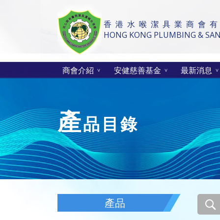
香 港 水 喉 潔 具 業 商 會 有
HONG KONG PLUMBING & SANI
商會介紹
安健慈善基金
最新消息
產
品目錄
產品