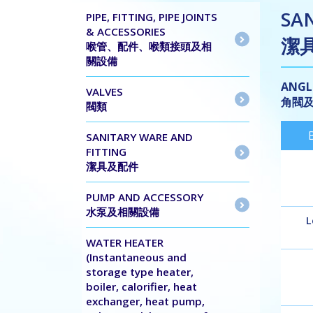
SA
PIPE, FITTING, PIPE JOINTS
& ACCESSORIES
潔
喉管、配件、喉類接頭及相
關設備
ANGLE
VALVES
角閥
閥類
SANITARY WARE AND
FITTING
潔具及配件
PUMP AND ACCESSORY
水泵及相關設備
L
WATER HEATER
(Instantaneous and
storage type heater,
boiler, calorifier, heat
exchanger, heat pump,