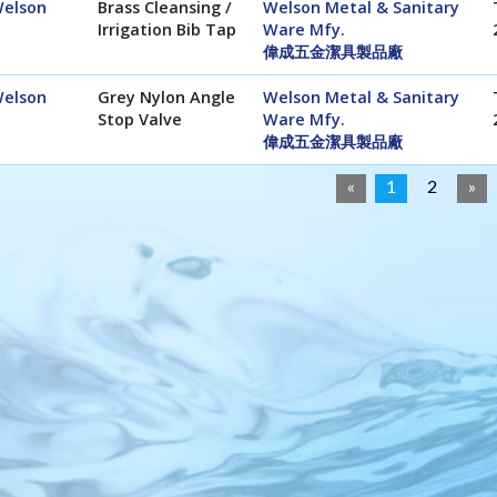
elson
Brass Cleansing /
Welson Metal & Sanitary
Irrigation Bib Tap
Ware Mfy.
偉成五金潔具製品廠
elson
Grey Nylon Angle
Welson Metal & Sanitary
Stop Valve
Ware Mfy.
偉成五金潔具製品廠
«
1
2
»