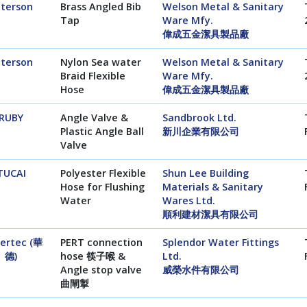
terson
Brass Angled Bib
Welson Metal & Sanitary
Tap
Ware Mfy.
偉成五金潔具製品廠
terson
Nylon Sea water
Welson Metal & Sanitary
Braid Flexible
Ware Mfy.
Hose
偉成五金潔具製品廠
RUBY
Angle Valve &
Sandbrook Ltd.
Plastic Angle Ball
新川企業有限公司
Valve
TUCAI
Polyester Flexible
Shun Lee Building
Hose for Flushing
Materials & Sanitary
Water
Wares Ltd.
順利建材潔具有限公司
ertec (華
PERT connection
Splendor Water Fittings
德)
hose 筷子喉 &
Ltd.
Angle stop valve
威榮水件有限公司
曲閘掣