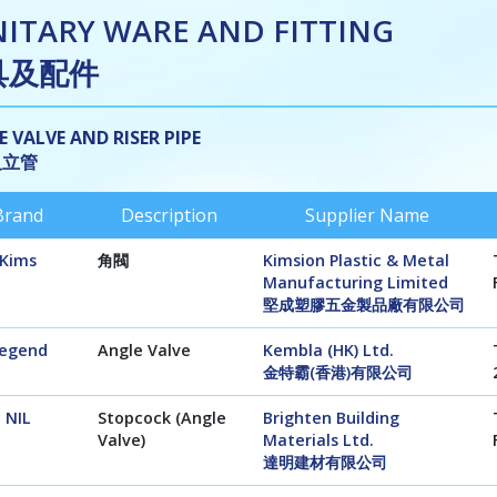
NITARY WARE AND FITTING
具及配件
 VALVE AND RISER PIPE
及立管
Brand
Description
Supplier Name
Kims
角閥
Kimsion Plastic & Metal
Manufacturing Limited
堅成塑膠五金製品廠有限公司
egend
Angle Valve
Kembla (HK) Ltd.
金特霸(香港)有限公司
NIL
Stopcock (Angle
Brighten Building
Valve)
Materials Ltd.
達明建材有限公司