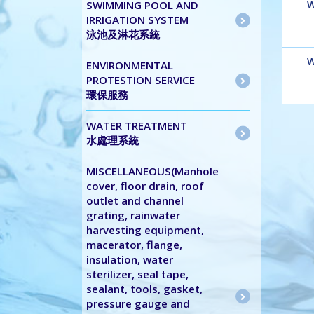
SWIMMING POOL AND
W
IRRIGATION SYSTEM
泳池及淋花系統
W
ENVIRONMENTAL
PROTESTION SERVICE
環保服務
WATER TREATMENT
水處理系統
MISCELLANEOUS(Manhole
cover, floor drain, roof
outlet and channel
grating, rainwater
harvesting equipment,
macerator, flange,
insulation, water
sterilizer, seal tape,
sealant, tools, gasket,
pressure gauge and