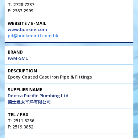
T: 2728 7237
F: 2387 2999
www.bunkee.com
pd@bunkeeintl.com.hk
PAM-SMU
Epoxy Coated Cast Iron Pipe & Fittings
Dextra Pacific Plumbing Ltd.
德士達太平洋有限公司
T: 2511 8236
F: 2519 0852