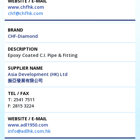
www.chfhk.com
chf@chfhk.com
CHF-Diamond
Epoxy Coated C.I. Pipe & Fitting
Asia Development (HK) Ltd
振亞發展有限公司
T: 2541 7511
F: 2815 3224
www.adl1950.com
info@adlhk.com.hk