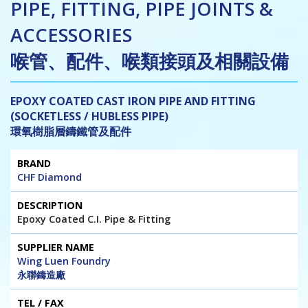
PIPE, FITTING, PIPE JOINTS &
ACCESSORIES
喉管、配件、喉類接頭及相關設備
EPOXY COATED CAST IRON PIPE AND FITTING
(SOCKETLESS / HUBLESS PIPE)
環氧樹脂層鑄鐵管及配件
Brand
Description
Supplier
Tel
Website
CHF Diamond
Name
/
/ E-mail
Fax
Epoxy Coated C.I. Pipe & Fitting
Wing Luen Foundry
永聯鑄造廠