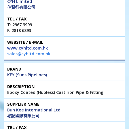
CYH Limited
仲賢行有限公司
T: 2967 3999
F: 2818 6893
www.cyhltd.com.hk
sales@cyhltd.com.hk
KEY (Suns Pipelines)
Epoxy Coated (Hubless) Cast Iron Pipe & Fitting
Bun Kee International Ltd.
彬記國際有限公司