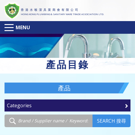
香 港 水 喉 潔 具 業 商 會 有 限 公 司
HONG KONG PLUMBING & SANITARY WARE TRADE ASSOCIATION LTD.
MENU
產
品目錄
產品
Categories
SEARCH 搜尋