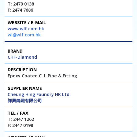
T: 2479 0138
F: 2474 7686
www.wlf.com.hk
wl@wlf.com.hk
CHF-Diamond
Epoxy Coated C. I. Pipe & Fitting
Cheung Hing Foundry HK Ltd.
祥興鑄鐵有限公司
T: 2447 1262
F: 2447 0198