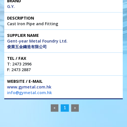
G.Y.
Cast Iron Pipe and Fitting
Gent-year Metal Foundry Ltd.
俊業五金鑄造有限公司
T: 2473 2996
F: 2473 2887
www.gymetal.com.hk
info@gymetal.com.hk
«
1
»