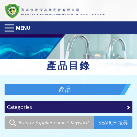
香 港 水 喉 潔 具 業 商 會 有 限 公 司
HONG KONG PLUMBING & SANITARY WARE TRADE ASSOCIATION LTD.
MENU
產
品目錄
產品
Categories
SEARCH 搜尋