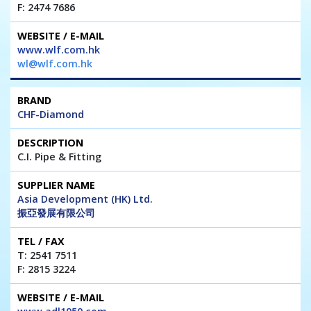
F: 2474 7686
www.wlf.com.hk
wl@wlf.com.hk
CHF-Diamond
C.I. Pipe & Fitting
Asia Development (HK) Ltd.
振亞發展有限公司
T: 2541 7511
F: 2815 3224