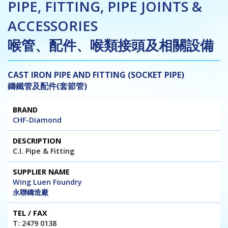
PIPE, FITTING, PIPE JOINTS &
ACCESSORIES
喉管、配件、喉類接頭及相關設備
CAST IRON PIPE AND FITTING (SOCKET PIPE)
鑄鐵管及配件(套節管)
Brand
Description
Supplier
Tel
Website
CHF-Diamond
Name
/
/ E-mail
Fax
C.I. Pipe & Fitting
Wing Luen Foundry
永聯鑄造廠
T: 2479 0138