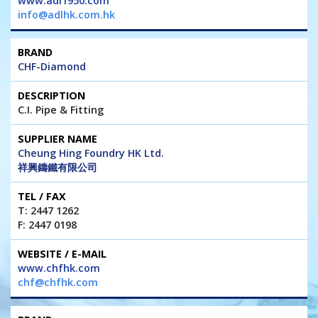
www.adl1950.com
info@adlhk.com.hk
CHF-Diamond
C.I. Pipe & Fitting
Cheung Hing Foundry HK Ltd.
祥興鑄鐵有限公司
T: 2447 1262
F: 2447 0198
www.chfhk.com
chf@chfhk.com