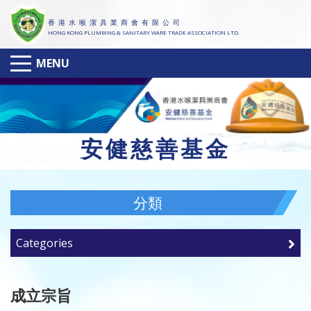
香 港 水 喉 潔 具 業 商 會 有 限 公 司
HONG KONG PLUMBING & SANITARY WARE TRADE ASSOCIATION LTD.
MENU
安
健慈善基金
分類
Categories
成立宗旨