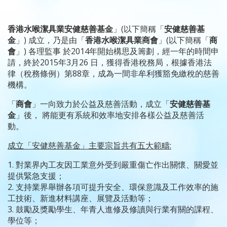
香港水喉潔具業安健慈善基金
」(以下簡稱「
安健慈善基
金
」) 成立，乃是由「
香港水喉潔具業商會
」(以下簡稱「
商
會
」) 各理監事 於2014年開始構思及籌劃，經一年的時間申
請，終於2015年3月26 日，獲得香港稅務局，根據香港法
律（稅務條例）第88章，成為一間非牟利獲豁免繳稅的慈善
機構。
「
商會
」一向致力於公益及慈善活動，成立「
安健慈善基
金
」後， 將能更有系統和效率地安排各樣公益及慈善活
動。
成立「安健慈善基金」主要宗旨共有五大範疇:
1. 對業界內工友因工業意外受到嚴重傷亡作出關懷、關愛並
提供緊急支援；
2. 支持業界舉辦各項可提升安全、環保意識及工作效率的施
工技術、新進材料講座、展覽及活動等；
3. 鼓勵及獎勵學生、年青人進修及修讀與行業有關的課程、
學位等；