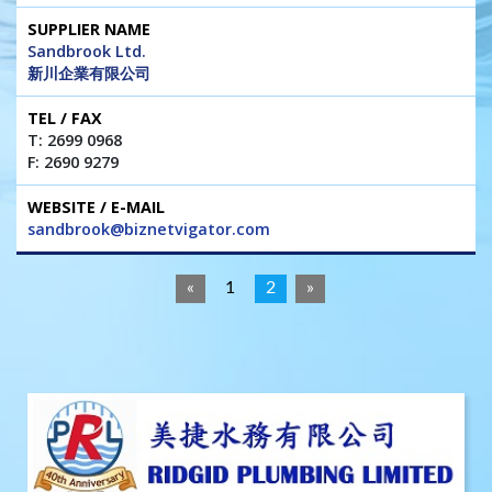
Sandbrook Ltd.
新川企業有限公司
T: 2699 0968
F: 2690 9279
sandbrook@biznetvigator.com
«
1
2
»