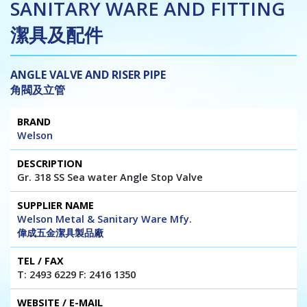
SANITARY WARE AND FITTING
潔具及配件
ANGLE VALVE AND RISER PIPE
角閥及立管
Brand
Description
Supplier
Tel
Website
Welson
Name
/
/ E-mail
Fax
Gr. 318 SS Sea water Angle Stop Valve
Welson Metal & Sanitary Ware Mfy.
偉成五金潔具製品廠
T: 2493 6229 F: 2416 1350