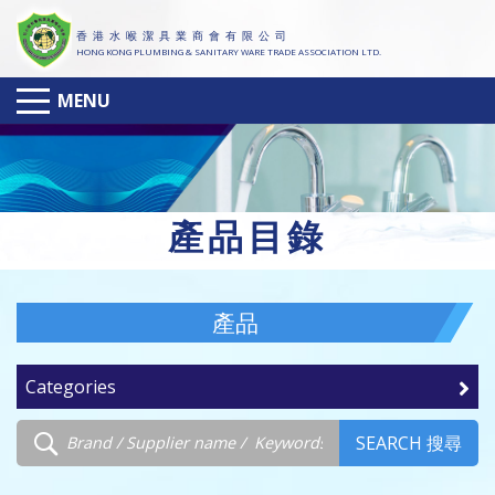
香 港 水 喉 潔 具 業 商 會 有 限 公 司
HONG KONG PLUMBING & SANITARY WARE TRADE ASSOCIATION LTD.
MENU
產
品目錄
產品
Categories
SEARCH 搜尋