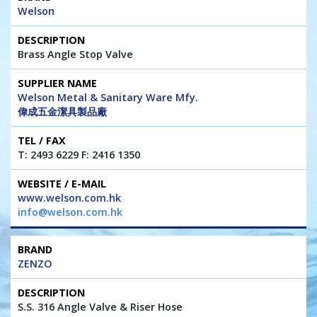
Welson
Brass Angle Stop Valve
Welson Metal & Sanitary Ware Mfy.
偉成五金潔具製品廠
T: 2493 6229 F: 2416 1350
www.welson.com.hk
info@welson.com.hk
ZENZO
S.S. 316 Angle Valve & Riser Hose