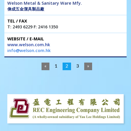
Welson Metal & Sanitary Ware Mfy.
偉成五金潔具製品廠
T: 2493 6229 F: 2416 1350
www.welson.com.hk
info@welson.com.hk
«
1
2
3
»