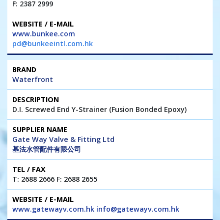
F: 2387 2999
www.bunkee.com
pd@bunkeeintl.com.hk
Waterfront
D.I. Screwed End Y-Strainer (Fusion Bonded Epoxy)
Gate Way Valve & Fitting Ltd
基法水管配件有限公司
T: 2688 2666 F: 2688 2655
www.gatewayv.com.hk info@gatewayv.com.hk