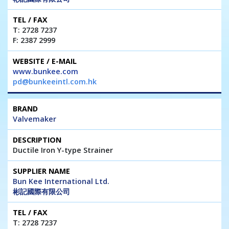
T: 2728 7237
F: 2387 2999
www.bunkee.com
pd@bunkeeintl.com.hk
Valvemaker
Ductile Iron Y-type Strainer
Bun Kee International Ltd.
彬記國際有限公司
T: 2728 7237