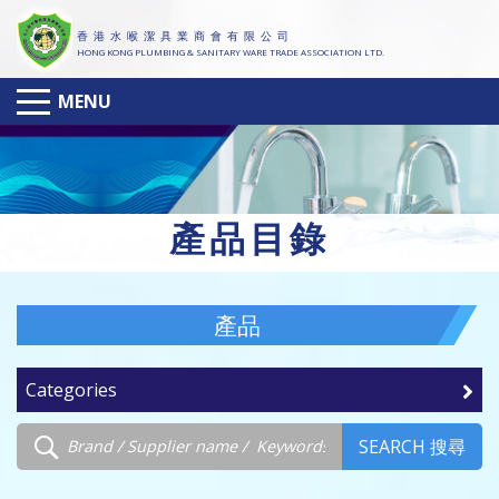
香 港 水 喉 潔 具 業 商 會 有 限 公 司
HONG KONG PLUMBING & SANITARY WARE TRADE ASSOCIATION LTD.
MENU
產
品目錄
產品
Categories
SEARCH 搜尋