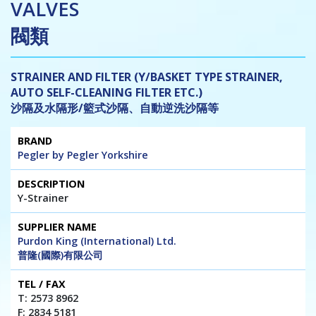
VALVES
閥類
STRAINER AND FILTER (Y/BASKET TYPE STRAINER,
AUTO SELF-CLEANING FILTER ETC.)
沙隔及水隔形/籃式沙隔、自動逆洗沙隔等
Brand
Description
Supplier
Tel
Website
Pegler by Pegler Yorkshire
Name
/
/ E-mail
Fax
Y-Strainer
Purdon King (International) Ltd.
普隆(國際)有限公司
T: 2573 8962
F: 2834 5181