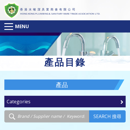
香 港 水 喉 潔 具 業 商 會 有 限 公 司
HONG KONG PLUMBING & SANITARY WARE TRADE ASSOCIATION LTD.
MENU
產
品目錄
產品
Categories
SEARCH 搜尋