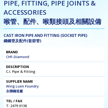
PIPE, FITTING, PIPE JOINTS &
ACCESSORIES
喉管、配件、喉類接頭及相關設備
CAST IRON PIPE AND FITTING (SOCKET PIPE)
鑄鐵管及配件(套節管)
Brand
Description
Supplier
Tel
Website
CHF-Diamond
Name
/
/ E-mail
Fax
C.I. Pipe & Fitting
Wing Luen Foundry
永聯鑄造廠
T: 2479 0138