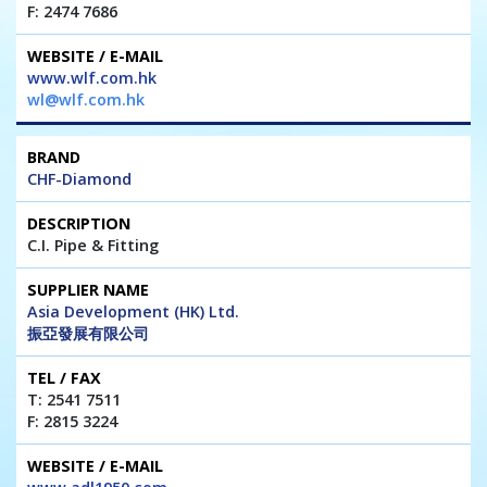
F: 2474 7686
www.wlf.com.hk
wl@wlf.com.hk
CHF-Diamond
C.I. Pipe & Fitting
Asia Development (HK) Ltd.
振亞發展有限公司
T: 2541 7511
F: 2815 3224