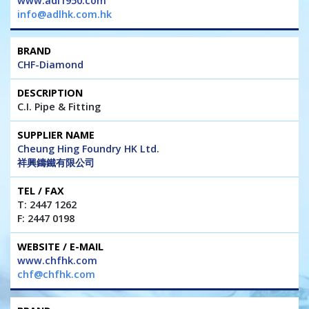
www.adl1950.com
info@adlhk.com.hk
CHF-Diamond
C.I. Pipe & Fitting
Cheung Hing Foundry HK Ltd.
祥興鑄鐵有限公司
T: 2447 1262
F: 2447 0198
www.chfhk.com
chf@chfhk.com