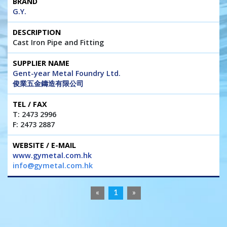
G.Y.
Cast Iron Pipe and Fitting
Gent-year Metal Foundry Ltd.
俊業五金鑄造有限公司
T: 2473 2996
F: 2473 2887
www.gymetal.com.hk
info@gymetal.com.hk
«
1
»