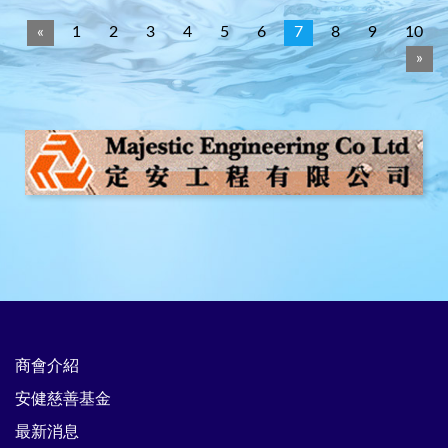
«
1
2
3
4
5
6
7
8
9
10
»
商會介紹
安健慈善基金
最新消息