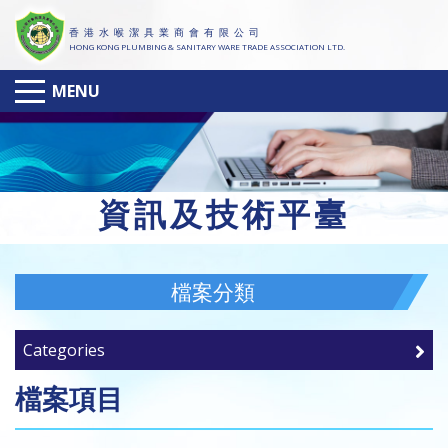
香 港 水 喉 潔 具 業 商 會 有 限 公 司
HONG KONG PLUMBING & SANITARY WARE TRADE ASSOCIATION LTD.
MENU
資
訊及技術平臺
檔案分類
Categories
檔案項目