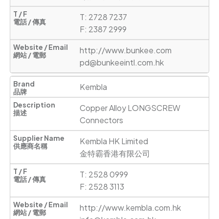
T: 2728 7237

F: 2387 2999
http://www.bunkee.com
pd@bunkeeintl.com.hk
Kembla
Copper Alloy LONGSCREW 
Connectors
Kembla HK Limited

金特霸香港有限公司
T: 2528 0999 

F: 2528 3113
http://www.kembla.com.hk