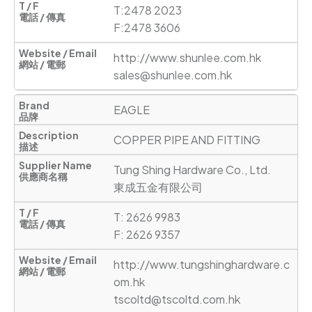
T:2478 2023

F:2478 3606
http://www.shunlee.com.hk
sales@shunlee.com.hk
EAGLE
COPPER PIPE AND FITTING
Tung Shing Hardware Co., Ltd.

東成五金有限公司
T: 2626 9983

F: 2626 9357
http://www.tungshinghardware.c
om.hk
tscoltd@tscoltd.com.hk