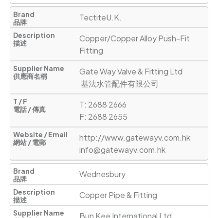
TectiteU.K.
Copper/Copper Alloy Push-Fit 
Fitting
Gate Way Valve & Fitting Ltd 

 基法水管配件有限公司
T: 2688 2666

F: 2688 2655
http://www.gatewayv.com.hk
info@gatewayv.com.hk
Wednesbury
Copper Pipe & Fitting
Bun Kee International Ltd
