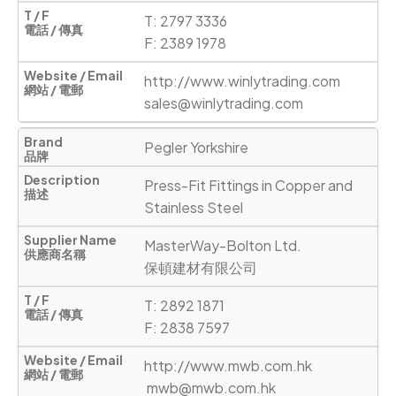
T: 2797 3336

F: 2389 1978
http://www.winlytrading.com
sales@winlytrading.com
Pegler Yorkshire
Press-Fit Fittings in Copper and 
Stainless Steel
MasterWay-Bolton Ltd.

保頓建材有限公司
T: 2892 1871

F: 2838 7597
http://www.mwb.com.hk
mwb@mwb.com.hk