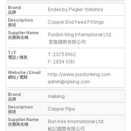
Endex by Pegler Yorkshire
Copper End Feed Fittings
Purdon King International Ltd.

 普隆國際有限公司
T: 2573 8962

F: 2834 5181
http://www.purdonking.com
admin@npking.com
Hailiang
Copper Pipe
Bun Kee International Ltd

彬記國際有限公司