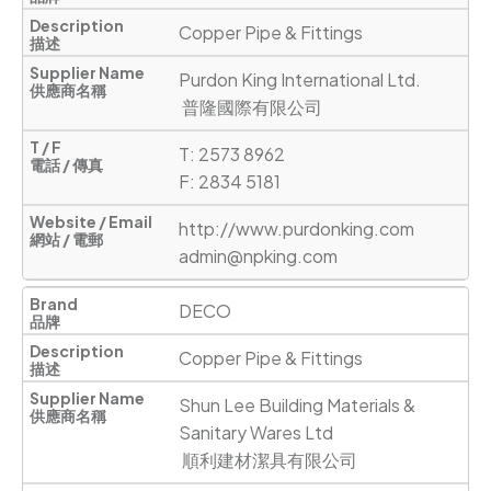
Copper Pipe & Fittings
Purdon King International Ltd.

 普隆國際有限公司
T: 2573 8962

F: 2834 5181
http://www.purdonking.com
admin@npking.com
DECO
Copper Pipe & Fittings
Shun Lee Building Materials & 
Sanitary Wares Ltd

 順利建材潔具有限公司