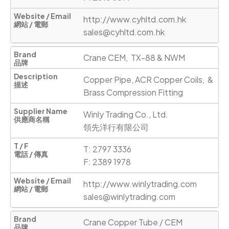
http://www.cyhltd.com.hk
sales@cyhltd.com.hk
Crane CEM,  TX-88 & NWM
Copper Pipe, ACR Copper Coils,  & 
Brass Compression Fitting
Winly Trading Co., Ltd.

領先洋行有限公司
T: 2797 3336

F: 2389 1978
http://www.winlytrading.com
sales@winlytrading.com
Crane Copper Tube / CEM