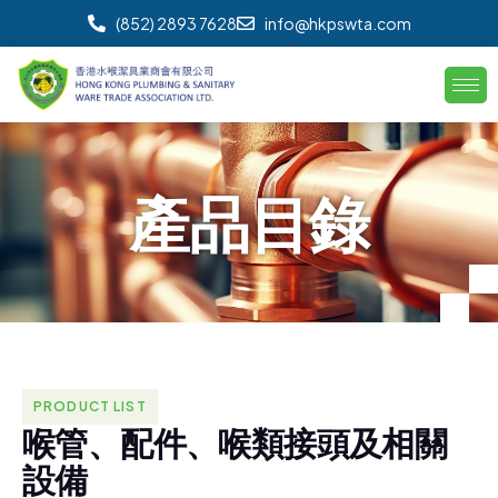
(852) 2893 7628
info@hkpswta.com
產
品
目
錄
PRODUCT LIST
喉
管
、
配
件
、
喉
類
接
頭
及
相
關
設
備