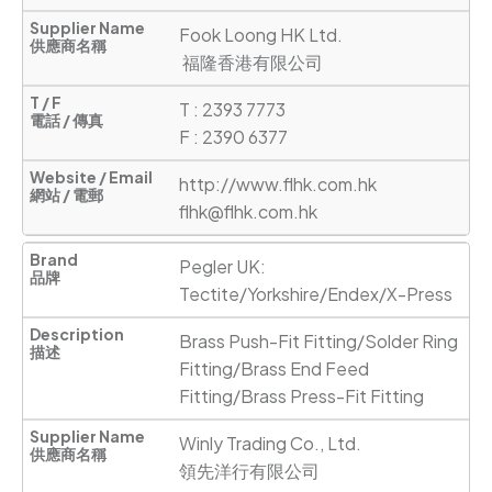
Fook Loong HK Ltd.

 福隆香港有限公司
T : 2393 7773

F : 2390 6377
http://www.flhk.com.hk
flhk@flhk.com.hk
Pegler UK: 
Tectite/Yorkshire/Endex/X-Press
Brass Push-Fit Fitting/Solder Ring 
Fitting/Brass End Feed 
Fitting/Brass Press-Fit Fitting
Winly Trading Co., Ltd.

領先洋行有限公司