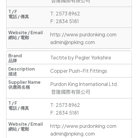
 普隆國際有限公司
T: 2573 8962

F: 2834 5181
http://www.purdonking.com
admin@npking.com
Tectite by Pegler Yorkshire
Copper Push-Fit Fittings
Purdon King International Ltd.

 普隆國際有限公司
T: 2573 8962

F: 2834 5181
http://www.purdonking.com
admin@npking.com