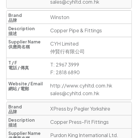
sales@cyhltd.com.hk
Winston
Copper Pipe & Fittings
CYH Limited

仲賢行有限公司
T: 2967 3999      

F: 2818 6890
http://www.cyhltd.com.hk
sales@cyhltd.com.hk
XPress by Pegler Yorkshire
Copper Press-Fit Fittings
Purdon King International Ltd.
