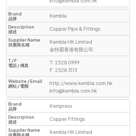
info@kembla.com.hk
Kembla
Copper Pipe & Fittings
Kembla HK Limited

金特霸香港有限公司
T: 2528 0999 

F: 2528 3113
http://www.kembla.com.hk
info@kembla.com.hk
Kempress
Copper Fittings
Kembla HK Limited
