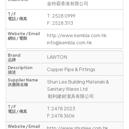
金特霸香港有限公司
T: 2528 0999 

F: 2528 3113
http://www.kembla.com.hk
info@kembla.com.hk
LAWTON
Copper Pipe & Fittings
Shun Lee Building Materials & 
Sanitary Wares Ltd

 順利建材潔具有限公司
T:2478 2023

F:2478 3606
http://www.shunlee.com.hk