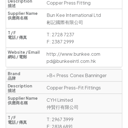
Copper Press Fitting
Bun Kee International Ltd

彬記國際有限公司
T: 2728 7237

F: 2387 2999
http://www.bunkee.com
pd@bunkeeintl.com.hk
>B< Press  Conex Banninger
Copper Press-Fit Fittings
CYH Limited

仲賢行有限公司
T: 2967 3999      

F: 2818 6891