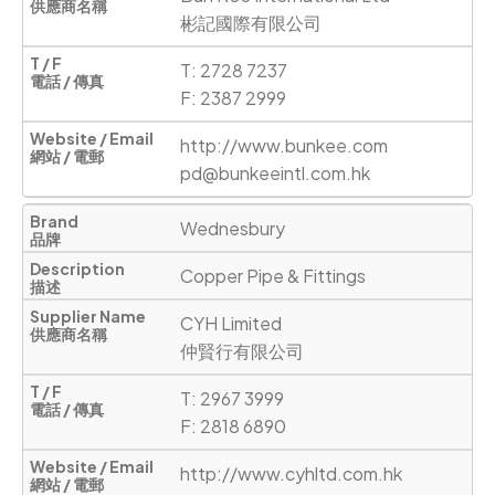
彬記國際有限公司
T: 2728 7237

F: 2387 2999
http://www.bunkee.com
pd@bunkeeintl.com.hk
Wednesbury
Copper Pipe & Fittings
CYH Limited

仲賢行有限公司
T: 2967 3999      

F: 2818 6890
http://www.cyhltd.com.hk