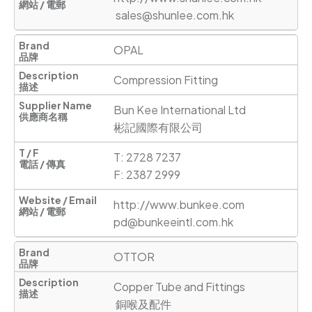
sales@shunlee.com.hk
OPAL
Compression Fitting
Bun Kee International Ltd

彬記國際有限公司
T: 2728 7237

F: 2387 2999
http://www.bunkee.com
pd@bunkeeintl.com.hk
OTTOR
Copper Tube and Fittings 

 銅喉及配件