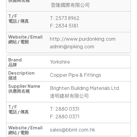
 普隆國際有限公司
T: 2573 8962

F: 2834 5181
http://www.purdonking.com
admin@npking.com
Yorkshire
Copper Pipe & Fittings
Brighten Building Materials Ltd.

達明建材有限公司 
T: 2880 0331

F: 2880 0371
sales@bbml.com.hk