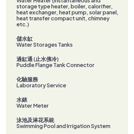
Water Heater (Instantaneous and
storage type heater, boiler, calorifier,
heat exchanger, heat pump, solar panel,
heat transfer compact unit, chimney
etc.)
儲水缸
Water Storages Tanks
過缸通 (止水佛冷)
Puddle Flange Tank Connector
化驗服務
Laboratory Service
水錶
Water Meter
泳池及淋花系統
Swimming Pool and Irrigation System