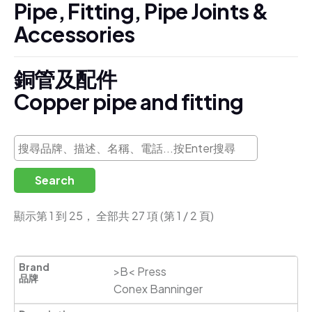
P
i
p
e
,
F
i
t
t
i
n
g
,
P
i
p
e
J
o
i
n
t
s
&
A
c
c
e
s
s
o
r
i
e
s
銅
管
及
配
件
C
o
p
p
e
r
p
i
p
e
a
n
d
f
i
t
t
i
n
g
Search
顯示第 1 到 25， 全部共 27 項 (第 1 / 2 頁)
>B< Press 

Conex Banninger