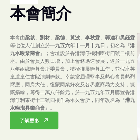
本
會
簡
介
本會由
梁就
、
劉材
、
梁德
、
黃波
、
李秋霖
、
郭達
和
吳鈺霖
等七位人仕創立於
一九五六年十一月十九日
，初名為『
港
九水喉業商會
』；會址設於香港灣仔機利臣街四號二樓前
座。由於會員人數日增，加上會務迅速發展，遂於一九五
八年組織籌募會所委員會，積極推展籌募工作，並假座英
皇道皇仁書院演劇籌款。幸蒙當屆理監事及熱心會員熱烈
嚮應，同肩大任，復蒙同業好友及各界廠商鼎力支持，慷
慨捐輸，籌得二萬八仟餘元，於一九五九年五月購置香港
灣仔利東街十三號四樓作為永久會所，同年改名為『
港九
水喉潔具業商會
』。
了解更多