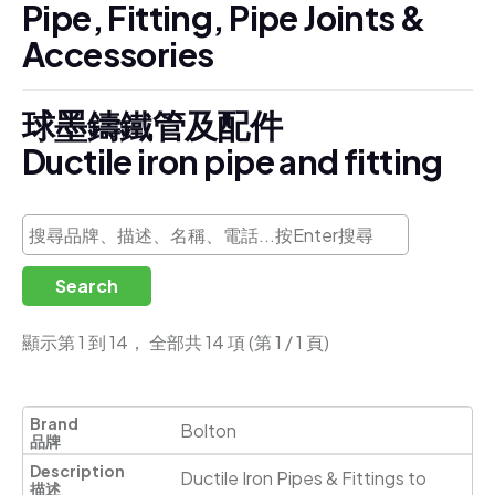
P
i
p
e
,
F
i
t
t
i
n
g
,
P
i
p
e
J
o
i
n
t
s
&
A
c
c
e
s
s
o
r
i
e
s
球
墨
鑄
鐵
管
及
配
件
D
u
c
t
i
l
e
i
r
o
n
p
i
p
e
a
n
d
f
i
t
t
i
n
g
Search
顯示第 1 到 14， 全部共 14 項 (第 1 / 1 頁)
Bolton
Ductile Iron Pipes & Fittings to 