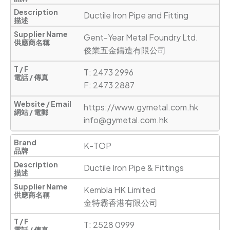
Ductile Iron Pipe and Fitting
Gent-Year Metal Foundry Ltd. 

俊業五金鑄造有限公司
T: 2473 2996

F: 2473 2887
https://www.gymetal.com.hk
info@gymetal.com.hk
K-TOP
Ductile Iron Pipe & Fittings
Kembla HK Limited

金特霸香港有限公司
T: 2528 0999 
