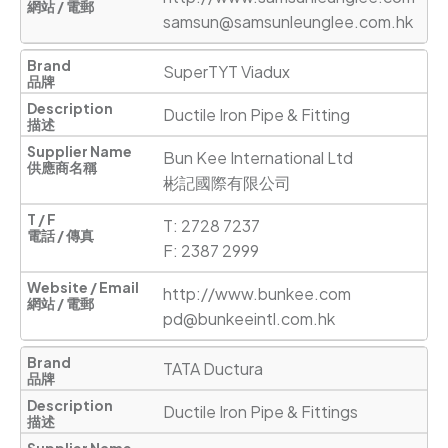
samsun@samsunleunglee.com.hk
SuperTYT Viadux
Ductile Iron Pipe & Fitting
Bun Kee International Ltd

彬記國際有限公司
T: 2728 7237

F: 2387 2999
http://www.bunkee.com
pd@bunkeeintl.com.hk
TATA Ductura
Ductile Iron Pipe & Fittings