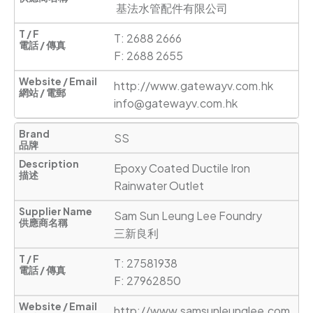
 基法水管配件有限公司
T: 2688 2666

F: 2688 2655
http://www.gatewayv.com.hk
info@gatewayv.com.hk
SS
Epoxy Coated Ductile Iron 
Rainwater Outlet
Sam Sun Leung Lee Foundry 

三新良利
T: 27581938 

F: 27962850
http://www.samsunleunglee.com