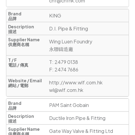
chf@chfhk.com
KING
D.I. Pipe & Fitting
Wing Luen Foundry

永聯鑄造廠
T: 2479 0138 

F: 2474 7686
http://www.wlf.com.hk
wl@wlf.com.hk
PAM Saint Gobain
Ductile Iron Pipe & Fitting
Gate Way Valve & Fitting Ltd 
