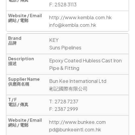
F: 2528 3113
http://www.kembla.com.hk
info@kembla.com.hk
KEY

Suns Pipelines
Epoxy Coated Hubless Cast Iron 
Pipe & Fitting
Bun Kee International Ltd

彬記國際有限公司
T: 2728 7237

F: 2387 2999
http://www.bunkee.com
pd@bunkeeintl.com.hk