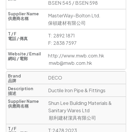
BSEN 545 / BSEN 598
MasterWay-Bolton Ltd.

保頓建材有限公司
T: 2892 1871

F: 2838 7597
http://www.mwb.com.hk
mwb@mwb.com.hk
DECO
Ductile Iron Pipe & Fittings
Shun Lee Building Materials & 
Sanitary Wares Ltd

 順利建材潔具有限公司
T:2478 2023
