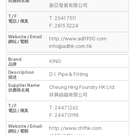
振亞發展有限公司
T: 2541 7511 

F: 2815 3224
http://www.adl1950.com
info@adlhk.com.hk
KING
D.I. Pipe & Fitting
Cheung Hing Foundry HK Ltd. 

祥興鑄鐵有限公司
T: 2447 1262 

F: 2447 0198
http://www.chfhk.com