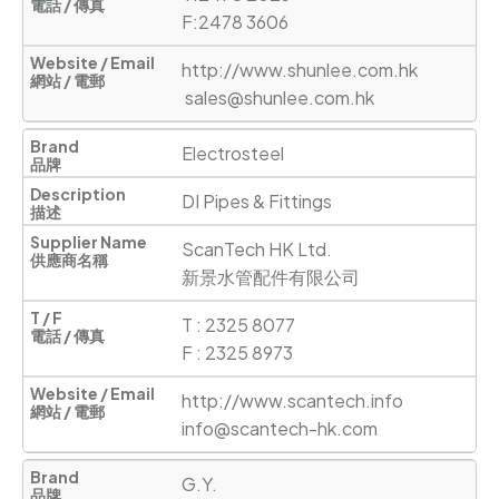
F:2478 3606
http://www.shunlee.com.hk
sales@shunlee.com.hk
Electrosteel
DI Pipes & Fittings
ScanTech HK Ltd. 

新景水管配件有限公司
T : 2325 8077

F : 2325 8973
http://www.scantech.info
info@scantech-hk.com
G.Y.