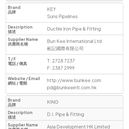
KEY 

Suns Pipelines
Ductile Iron Pipe & Fitting
Bun Kee International Ltd

彬記國際有限公司
T: 2728 7237

F: 2387 2999
http://www.bunkee.com
pd@bunkeeintl.com.hk
KING
D.I. Pipe & Fitting
Asia Development HK Limited 
