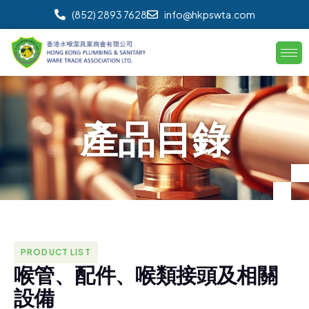
(852) 2893 7628
info@hkpswta.com
產
品
目
錄
PRODUCT LIST
喉
管
、
配
件
、
喉
類
接
頭
及
相
關
設
備