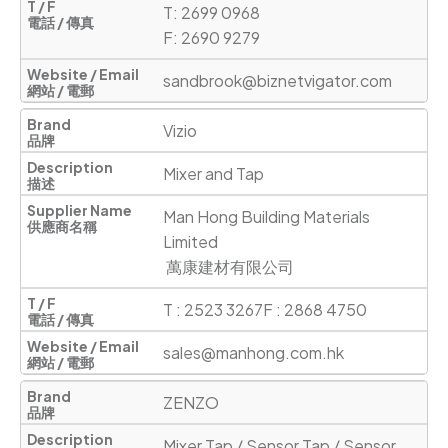
T: 2699 0968       

F: 2690 9279
sandbrook@biznetvigator.com
Vizio
Mixer and Tap
Man Hong Building Materials 
Limited

 萬康建材有限公司
T : 2523 3267F : 2868 4750
sales@manhong.com.hk
ZENZO
Mixer Tap / Sensor Tap / Sensor 