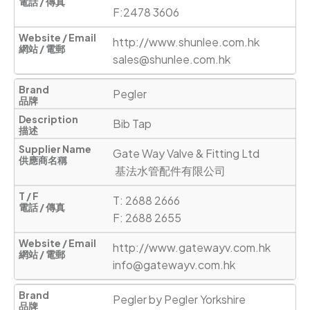
F:2478 3606
http://www.shunlee.com.hk
sales@shunlee.com.hk
Pegler
Bib Tap
Gate Way Valve & Fitting Ltd 

 基法水管配件有限公司
T: 2688 2666

F: 2688 2655
http://www.gatewayv.com.hk
info@gatewayv.com.hk
Pegler by Pegler Yorkshire