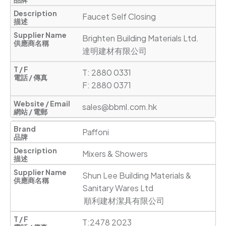
Faucet Self Closing
Brighten Building Materials Ltd.

達明建材有限公司 
T: 2880 0331

F: 2880 0371
sales@bbml.com.hk
Paffoni
Mixers & Showers
Shun Lee Building Materials & 
Sanitary Wares Ltd

 順利建材潔具有限公司
T:2478 2023
