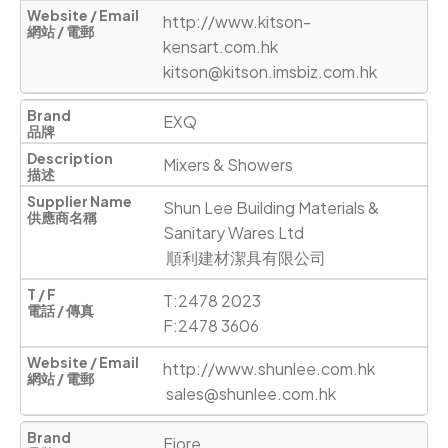
http://www.kitson-
kensart.com.hk
kitson@kitson.imsbiz.com.hk
EXQ
Mixers & Showers
Shun Lee Building Materials & 
Sanitary Wares Ltd

 順利建材潔具有限公司
T:2478 2023

F:2478 3606
http://www.shunlee.com.hk
sales@shunlee.com.hk
Fiore