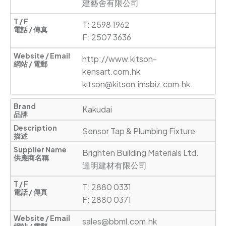
建藝舍有限公司
T: 2598 1962

F: 2507 3636
http://www.kitson-
kensart.com.hk
kitson@kitson.imsbiz.com.hk
Kakudai
Sensor Tap & Plumbing Fixture
Brighten Building Materials Ltd.

達明建材有限公司 
T: 2880 0331

F: 2880 0371
sales@bbml.com.hk