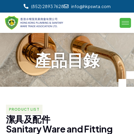
(852) 2893 7628
info@hkpswta.com
產
品
目
錄
PRODUCT LIST
潔
具
及
配
件
S
a
n
i
t
a
r
y
W
a
r
e
a
n
d
F
i
t
t
i
n
g