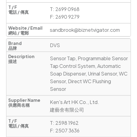
T: 2699 0968       

F: 2690 9279
sandbrook@biznetvigator.com
DVS
Sensor Tap, Programmable Sensor 
Tap Control System, Automatic 
Soap Dispenser, Urinal Sensor, WC 
Sensor, Direct WC Flushing 
Sensor
Ken's Art HK Co., Ltd.

建藝舍有限公司
T: 2598 1962

F: 2507 3636