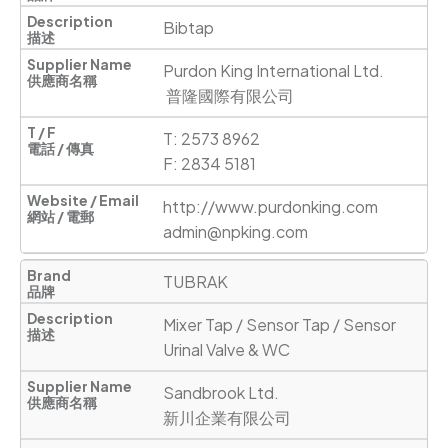
Bibtap
Purdon King International Ltd.

 普隆國際有限公司
T: 2573 8962

F: 2834 5181
http://www.purdonking.com
admin@npking.com
TUBRAK
Mixer Tap / Sensor Tap / Sensor 
Urinal Valve & WC
Sandbrook Ltd.                     

新川企業有限公司 