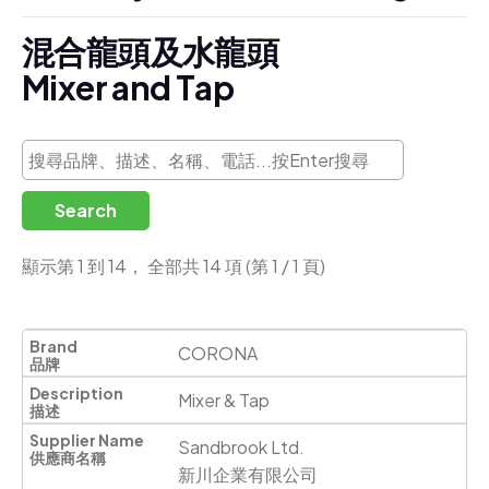
混
合
龍
頭
及
水
龍
頭
M
i
x
e
r
a
n
d
T
a
p
Search
顯示第 1 到 14， 全部共 14 項 (第 1 / 1 頁)
CORONA
Mixer & Tap
Sandbrook Ltd.                     

新川企業有限公司 