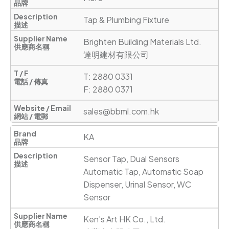
Tap & Plumbing Fixture
Brighten Building Materials Ltd.

達明建材有限公司 
T: 2880 0331

F: 2880 0371
sales@bbml.com.hk
KA
Sensor Tap, Dual Sensors 
Automatic Tap, Automatic Soap 
Dispenser, Urinal Sensor, WC 
Sensor
Ken's Art HK Co., Ltd.
