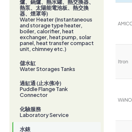
爐、鍋爐、熱水罐、熱交換器、
熱泵、太陽能電池板、熱交換
器、煙罩等)
Water Heater (Instantaneous
AMIC
and storage type heater,
boiler, calorifier, heat
exchanger, heat pump, solar
panel, heat transfer compact
unit, chimney etc.)
Itron
儲水缸
Water Storages Tanks
過缸通 (止水佛冷)
Puddle Flange Tank
Connector
WiiNO
化驗服務
Laboratory Service
水錶