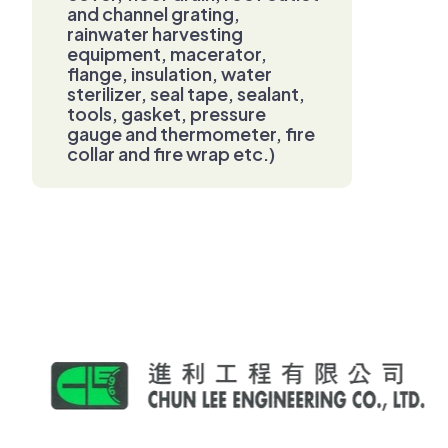
and channel grating,
rainwater harvesting
equipment, macerator,
flange, insulation, water
sterilizer, seal tape, sealant,
tools, gasket, pressure
gauge and thermometer, fire
collar and fire wrap etc.)