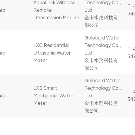
AquaClick Wireless 
Technology Co., 
T:
ard
Remote 
Ltd.

34
Transmission Module
金卡水務科技有
限公司
Goldcard Water 
LXC Residential 
Technology Co., 
T:
ard
Ultrasonic Water 
Ltd.

34
Meter
金卡水務科技有
限公司
Goldcard Water 
LXS Smart 
Technology Co., 
T:
ard
Mechancial Water 
Ltd.

34
Meter
金卡水務科技有
限公司