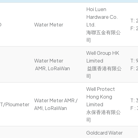
Hoi Luen 
Hardware Co. 
T: 2
O
Water Meter
Ltd.

F: 
海聯五金有限公
司 
Well Group HK 
Water Meter

Limited

T: 
 AMR, LoRaWan
 益匯香港有限公
F:
司
Well Protect 
Hong Kong 
Water Meter AMR / 
T: 
T/Ploumeter
Limited

AMI, LoRaWan
F :
永保香港有限公
司
Goldcard Water 