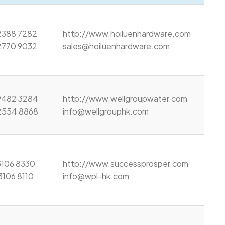
388 7282        

http://www.hoiluenhardware.com
2770 9032
sales@hoiluenhardware.com
9482 3284 

http://www.wellgroupwater.com
 2554 8868
info@wellgrouphk.com
3106 8330

http://www.successprosper.com
 3106 8110
info@wpl-hk.com