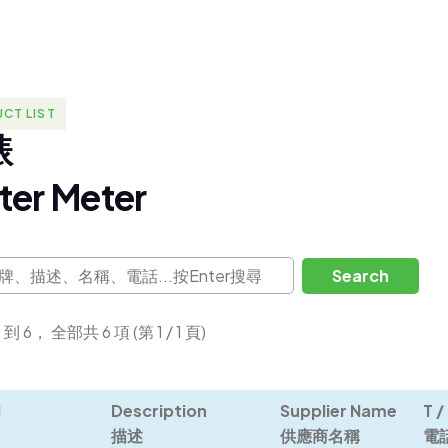
CT LIST
錶
t
e
r
M
e
t
e
r
Search
到 6， 全部共 6 項 (第 1 / 1 頁)


Description

Supplier Name

T / 
描述
供應商名稱
電話