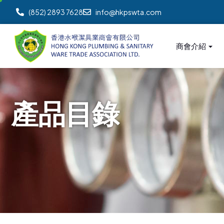
(852) 2893 7628
info@hkpswta.com
商會介紹
產
品
目
錄